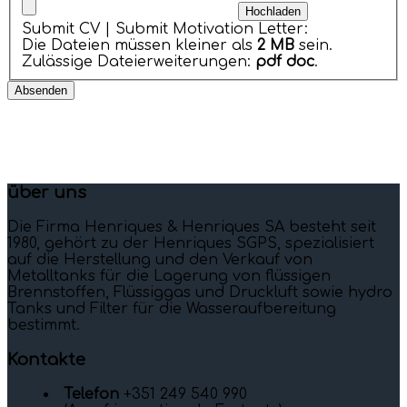
Submit CV | Submit Motivation Letter:
Die Dateien müssen kleiner als
2 MB
sein.
Zulässige Dateierweiterungen:
pdf doc
.
über uns
Die Firma Henriques & Henriques SA besteht seit
1980, gehört zu der Henriques SGPS, spezialisiert
auf die Herstellung und den Verkauf von
Metalltanks für die Lagerung von flüssigen
Brennstoffen, Flüssiggas und Druckluft sowie hydro
Tanks und Filter für die Wasseraufbereitung
bestimmt.
Kontakte
Telefon
+351 249 540 990