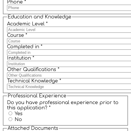
Phone
*
Education and Knowledge
Academic Level
*
Course
*
Completed in
*
Institution
*
Other Qualifications
*
Technical Knowledge
*
Professional Experience
Do you have professional experience prior to
this application?
*
Yes
No
Attached Documents