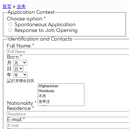
首页
»
业务
Application Context
Choose option
*
Spontaneous Application
Response to Job Opening
Identification and Contacts
Full Name
*
Born
*
月
日
年
Nationality
*
Residence
*
E-mail
*