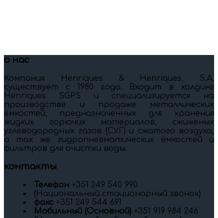
о нас
Компания Henriques & Henriques, S.A.
существует c 1980 года. Входит в холдинг
Henriques SGPS и специализируется на
производстве и продаже металлических
ёмкостей, предназначенных для хранения
жидких горючих материалов, сжиженых
углеводородных газов (СУГ) и сжатого воздуха,
а так же гидропневматических ёмкостей и
фильтров для очистки воды.
контакты
Телефон
+351 249 540 990
(Национальный стационарный звонок)
факс
+351 249 544 691
Мобильный (Oсновной)
+351 919 984 246