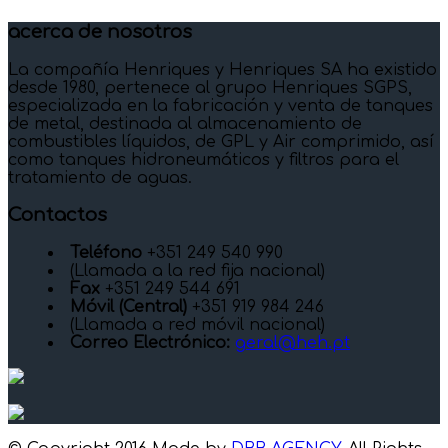
acerca de nosotros
La compañía Henriques y Henriques SA ha existido
desde 1980, pertenece al grupo Henriques SGPS,
especializada en la fabricación y venta de tanques
de metal, destinada al almacenamiento de
combustibles líquidos, de GPL y Air comprimido, así
como tanques hidroneumáticos y filtros para el
tratamiento de aguas.
Contactos
Teléfono
+351 249 540 990
(Llamada a la red fija nacional)
Fax
+351 249 544 691
Móvil (Central)
+351 919 984 246
(Llamada a red móvil nacional)
Correo Electrónico:
geral@heh.pt