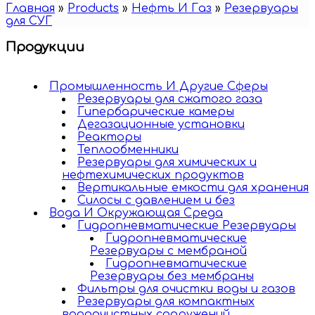
Главная
»
Products
»
Нефть И Газ
»
Резервуары
для СУГ
Продукции
Промышленность И Другие Cферы
Резервуары для сжатого газа
Гипербарические камеры
Дегазационные установки
Реакторы
Теплообменники
Резервуары для химических и
нефтехимических продуктов
Вертикальные емкости для хранения
Силосы с давлением и без
Вода И Окружающая Среда
Гидропневматические Резервуары
Гидропневматические
Резервуары c мембраной
Гидропневматические
Резервуары без мембраны
Фильтры для очистки воды и газов
Резервуары для компактных
водоочистных сооружений