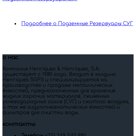
Подробнее
о Подземные Резервуары СУГ
о нас
Компания Henriques & Henriques, S.A.
существует c 1980 года. Входит в холдинг
Henriques SGPS и специализируется на
производстве и продаже металлических
ёмкостей, предназначенных для хранения
жидких горючих материалов, сжиженых
углеводородных газов (СУГ) и сжатого воздуха,
а так же гидропневматических ёмкостей и
фильтров для очистки воды.
контакты
Телефон
+351 249 540 990