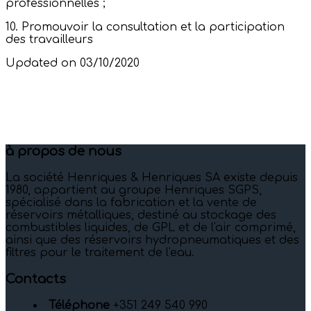
professionnelles ;
10. Promouvoir la consultation et la participation
des travailleurs
Updated on 03/10/2020
à propos de nous
La société Henriques & Henriques SA existe depuis
1980, appartient au groupe Henriques SGPS,
spécialisé dans la fabrication et la vente de
réservoirs métalliques, destiné au stockage des
combustibles liquides, de GPL et de l'air comprimé,
ainsi que des réservoirs hydropneumatiques et des
filtres pour le traitement de l'eau.
Contacts
Téléphone
+351 249 540 990