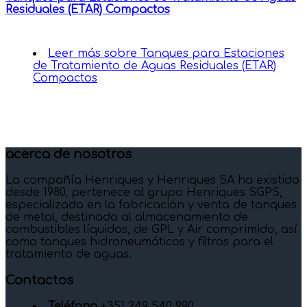
Residuales (ETAR) Compactos
Leer más
sobre Tanques para Estaciones
de Tratamiento de Aguas Residuales (ETAR)
Compactos
acerca de nosotros
La compañía Henriques y Henriques SA ha existido
desde 1980, pertenece al grupo Henriques SGPS,
especializada en la fabricación y venta de tanques
de metal, destinada al almacenamiento de
combustibles líquidos, de GPL y Air comprimido, así
como tanques hidroneumáticos y filtros para el
tratamiento de aguas.
Contactos
Teléfono
+351 249 540 990