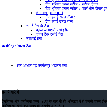
टैंक भूमिगत डबल स्टील / स्टील दीवार
टैंक भूमिगत डबल स्टील / स्टील दीवार
टैंक भूमिगत डबल स्टील / पॉलीथीन दीवार (ए
Aboveground
टैंक हवाई सरल दीवार
टैंक हवाई डबल वाल
रसोई गैस के टैंक
भूतल जलाशयों रसोई गैस
दफन टैंक रसोई गैस
एपीआई टैंक
कार्यक्षेत्र भंडारण टैंक
और अधिक पढ़ें
कार्यक्षेत्र भंडारण टैंक
हमारे बारे में
हेनरिक्स और हेनरिक्स एसए 1980 के बाद से ही अस्तित्व में है कंपनी तरल ईंधन
विशेषज्ञता, हेनरिक्स समूह के अंतर्गत आता है ।